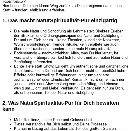
voller Hektik?
Hier findest Du einen klaren Weg zurück zu Deiner eigenen natürlichen
Kraft – fundiert, ehrlich und erfahrbar.
1. Das macht NaturSpiritualität-Pur einzigartig
Die reale Natur und Schöpfung als Lehrmeister: Direktes Erleben
der Struktur- und Ordnungsprinzipien der Natur und Schöpfung in
Dir und um Dich herum – keine Theorien, künstliche Konzepte,
Wunschvorstellungen, fremde Rituale, kein veraltete wie auch
überholte Traditionen, sondern reine reale Naturspiritualität.
Bodenständig & nachvollziehbar: Alles, was Du hier lernst, ist
verständlich, überprüfbar, fachlich fundiert und zur realen Natur und
Schöpfung referenziert.
Echte Tiefe statt Show: Es geht um authentische und ganzheitliche
Transformation in Dir und um Dich herum, nicht um oberflächliche
Effekte oder kurzweilige Erfahrungen, nicht um verklärte
„schamanische“ oder „druidische“ Romantik, nicht um einfach nur
„anders sein“ oder Abwechslung vom öden Alltag, und ebenso
wenig um „Licht und Liebe“ Verklärung. Es geht rein nur um Dich,
als untrennbarem Teil der Natur und Schöpfung.
2. Was NaturSpiritualität-Pur für Dich bewirken
kann
Mehr Resilienz, innere Ruhe und Gelassenheit
Tiefes Verständnis für Dich selbst und Deine Prozesse
Klarheit in Bezug auf das Leben als Teil des großen Ganzen