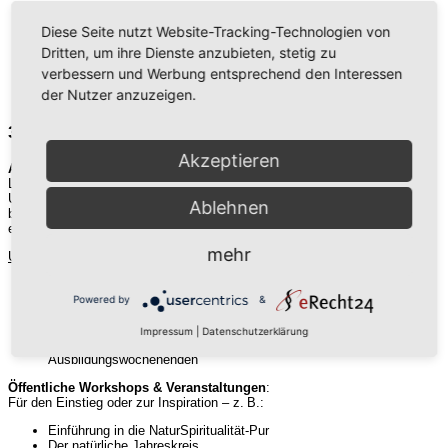
Authentizität, Orientierung und Klarheit
Strukturierte und aufeinander aufbauende Entwicklungszyklen
Diese Seite nutzt Website-Tracking-Technologien von
Überprüfbares schöpfungskonformes Wachstum
Dritten, um ihre Dienste anzubieten, stetig zu
Verbesserte Gesundheit und Vitalität
Wachere Wahrnehmung und echte Lebensfreude
verbessern und Werbung entsprechend den Interessen
Erkennen, annehmen und leben Deiner Berufung
der Nutzer anzuzeigen.
...
3. Das Angebot
Akzeptieren
AUS- & WEITERBILDUNGEN
:
Langfristige Entwicklung braucht Zeit und Raum und erfahrene Begleitung.
Unsere modularen Ausbildungen schaffen einen sicheren Rahmen und
Ablehnen
begleiten Dich über längere Zeit, damit tiefgreifende Prozesse sich
entfalten können.
mehr
Und das sind die einzelnen Schritte:
01 Besuche einen Einführungs- und Orientierungs-Workshop
02 Bewirb Dich für einen Ausbildungsplatz
Powered by
&
03 Starte mit NaturSpiritualität-Pur Modul: Wissen (das
Einstiegsmodul)
Impressum
|
Datenschutzerklärung
04 Weiter geht es in der „Lebensweg-Gruppe“ – fortlaufende
Ausbildungswochenenden
Öffentliche Workshops & Veranstaltungen
:
Für den Einstieg oder zur Inspiration – z. B.:
Einführung in die NaturSpiritualität-Pur
Der natürliche Jahreskreis