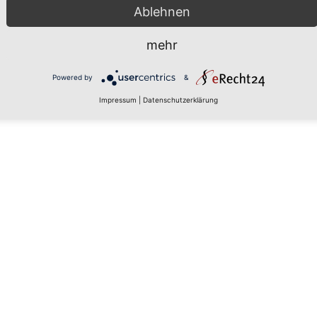
oder einer sonstigen eindeutigen bestätigenden Handlung, mit 
Ablehnen
reffenden personenbezogenen Daten einverstanden ist.
mehr
ie Verarbeitung Verantwortlichen
undverordnung, sonstiger in den Mitgliedstaaten der Europäis
Powered by
&
hem Charakter ist die:
Impressum
|
Datenschutzerklärung