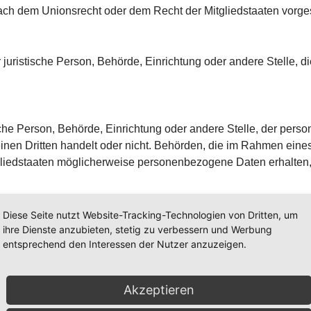
ach dem Unionsrecht oder dem Recht der Mitgliedstaaten vorg
der juristische Person, Behörde, Einrichtung oder andere Stelle
ische Person, Behörde, Einrichtung oder andere Stelle, der pe
einen Dritten handelt oder nicht. Behörden, die im Rahmen ei
liedstaaten möglicherweise personenbezogene Daten erhalten, 
he Person, Behörde, Einrichtung oder andere Stelle außer der be
Diese Seite nutzt Website-Tracking-Technologien von Dritten, um
 unter der unmittelbaren Verantwortung des Verantwortlichen ode
ihre Dienste anzubieten, stetig zu verbessern und Werbung
entsprechend den Interessen der Nutzer anzuzeigen.
.
Akzeptieren
Person freiwillig für den bestimmten Fall in informierter Weise