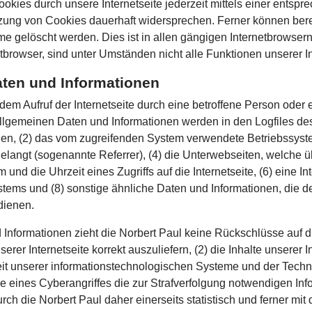
okies durch unsere Internetseite jederzeit mittels einer entsp
zung von Cookies dauerhaft widersprechen. Ferner können berei
 gelöscht werden. Dies ist in allen gängigen Internetbrowsern 
browser, sind unter Umständen nicht alle Funktionen unserer Int
aten und Informationen
jedem Aufruf der Internetseite durch eine betroffene Person ode
llgemeinen Daten und Informationen werden in den Logfiles de
n, (2) das vom zugreifenden System verwendete Betriebssystem,
gelangt (sogenannte Referrer), (4) die Unterwebseiten, welche 
und die Uhrzeit eines Zugriffs auf die Internetseite, (6) eine In
stems und (8) sonstige ähnliche Daten und Informationen, die d
dienen.
Informationen zieht die Norbert Paul keine Rückschlüsse auf d
serer Internetseite korrekt auszuliefern, (2) die Inhalte unserer
keit unserer informationstechnologischen Systeme und der Techni
e eines Cyberangriffes die zur Strafverfolgung notwendigen In
h die Norbert Paul daher einerseits statistisch und ferner mi