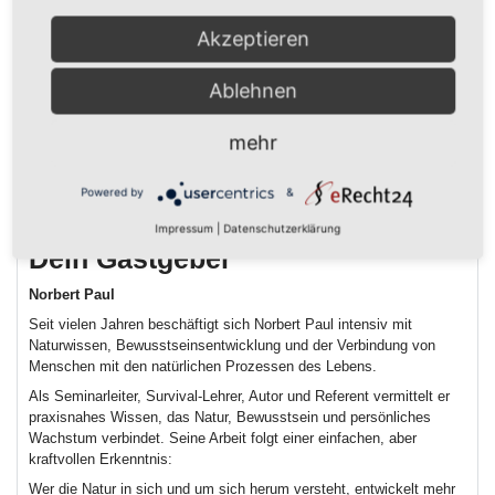
ist
Akzeptieren
Dieses Webinar ist für dich, wenn du:
spürst, dass wir in eine Zeit großer Veränderungen eintreten
Ablehnen
nicht in Angst leben, sondern bewusst handeln willst
Verantwortung für dein Leben übernehmen möchtest
mehr
deine Verbindung zur Natur vertiefen willst
dich praktisch, mental und innerlich auf den Wandel
Powered by
&
vorbereiten möchtest
Impressum
|
Datenschutzerklärung
Dein Gastgeber
Norbert Paul
Seit vielen Jahren beschäftigt sich Norbert Paul intensiv mit
Naturwissen, Bewusstseinsentwicklung und der Verbindung von
Menschen mit den natürlichen Prozessen des Lebens.
Als Seminarleiter, Survival-Lehrer, Autor und Referent vermittelt er
praxisnahes Wissen, das Natur, Bewusstsein und persönliches
Wachstum verbindet. Seine Arbeit folgt einer einfachen, aber
kraftvollen Erkenntnis:
Wer die Natur in sich und um sich herum versteht, entwickelt mehr