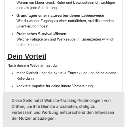
Warum ein klarer Geist, Ruhe und Bewusstsein oft wichtiger
sind als jede Ausrüstung.
Grundlagen einer naturverbundenen Lebensweise
Wie du wieder Zugang zu einer natürlichen, stabilisierenden
Orientierung findest.
Praktisches Survival-Wissen
Welche Fähigkeiten und Werkzeuge in Krisenzeiten wirklich
helfen können.
Dein Vorteil
Nach diesem Webinar hast du:
mehr Klarheit über die aktuelle Entwicklung und deine eigene
Rolle darin
konkrete Impulse für deine innere Vorbereitung
ein besseres Verständnis für deine Verbindung zur Natur
Diese Seite nutzt Website-Tracking-Technologien von
ein Fundament für mentale Stärke und inneren Halt
Dritten, um ihre Dienste anzubieten, stetig zu
praktische Ideen, die du sofort umsetzen kannst
verbessern und Werbung entsprechend den Interessen
der Nutzer anzuzeigen.
Für wen dieses Webinar gemacht